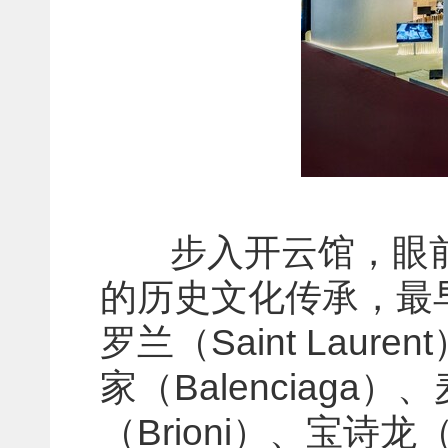
步入开云馆，眼前
的历史文化传承，最早
罗兰（Saint Laure
家（Balenciaga
（Brioni）、宝诗龙