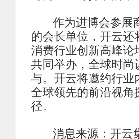
作为进博会参展商
的会长单位，开云还
消费行业创新高峰论
共同举办，全球时尚议程（G
与。开云将邀约行业
全球领先的前沿视角
径。
消息来源：开云